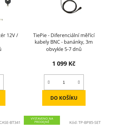
u
k
t
ů
tér 12V /
TiePie - Diferenciální měřící
kabely BNC - banánky, 3m
ů
obvykle 5-7 dnů
1 099 Kč
DO KOŠÍKU
VYSTAVENO NA
CASE-BT341
PRODEJNĚ
Kód:
TP-BP85-SET