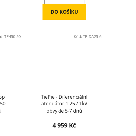
DO KOŠÍKU
d:
TP450-50
Kód:
TP-DA25-6
kop
TiePie - Diferenciální
50
atenuátor 1:25 / 1kV
ů
obvykle 5-7 dnů
4 959 Kč