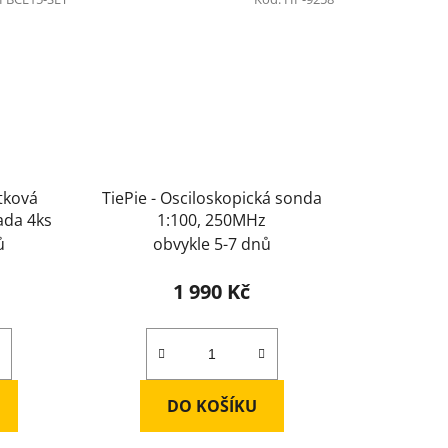
stková
TiePie - Osciloskopická sonda
ada 4ks
1:100, 250MHz
ů
obvykle 5-7 dnů
1 990 Kč
DO KOŠÍKU