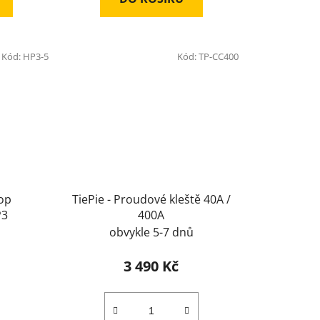
Kód:
HP3-5
Kód:
TP-CC400
kop
TiePie - Proudové kleště 40A /
P3
400A
obvykle 5-7 dnů
3 490 Kč