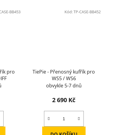
CASE-BB453
Kód:
TP-CASE-BB452
řík pro
TiePie - Přenosný kufřík pro
IFF
WS5 / WS6
ů
obvykle 5-7 dnů
2 690 Kč
DO KOŠÍKU