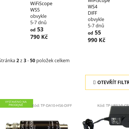
WiFiScope
WiFiScope
WS4
WS5
DIFF
obvykle
obvykle
5-7 dnů
5-7 dnů
53
od
55
od
790 Kč
990 Kč
Stránka
2
z
3
-
50
položek celkem
OTEVŘÍT FILT
V
VYSTAVENO NA
ý
PRODEJNĚ
Kód:
TP-DA10-HS6-DIFF
Kód:
TP-UES24LCP
p
i