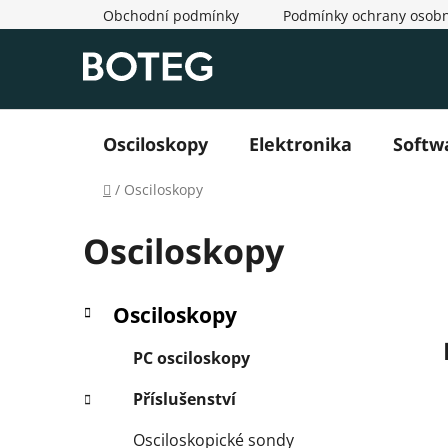
Přejít
Obchodní podmínky
Podmínky ochrany osobn
na
obsah
Osciloskopy
Elektronika
Softw
Domů
/
Osciloskopy
Osciloskopy
P
K
Přeskočit
Osciloskopy
a
o
kategorie
t
s
PC osciloskopy
e
t
g
Příslušenství
r
o
a
r
Osciloskopické sondy