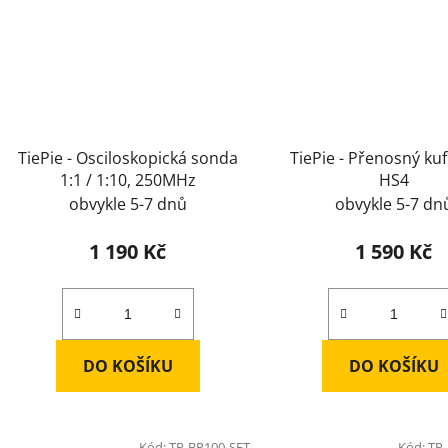
TiePie - Osciloskopická sonda
TiePie - Přenosný kuf
1:1 / 1:10, 250MHz
HS4
obvykle 5-7 dnů
obvykle 5-7 dn
1 190 Kč
1 590 Kč
DO KOŠÍKU
DO KOŠÍKU
Kód:
TP-BP100-SET
Kód:
TP