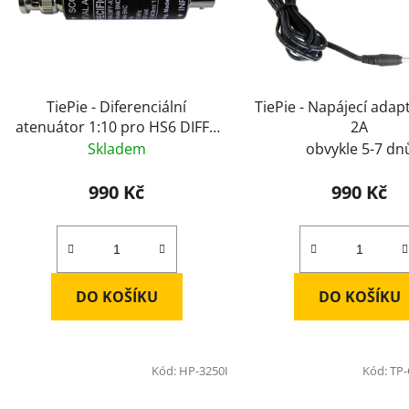
s
p
r
o
d
TiePie - Diferenciální
TiePie - Napájecí adap
u
atenuátor 1:10 pro HS6 DIFF /
2A
k
WS6 DIFF
Skladem
obvykle 5-7 dn
t
ů
990 Kč
990 Kč
DO KOŠÍKU
DO KOŠÍKU
Kód:
HP-3250I
Kód:
TP-