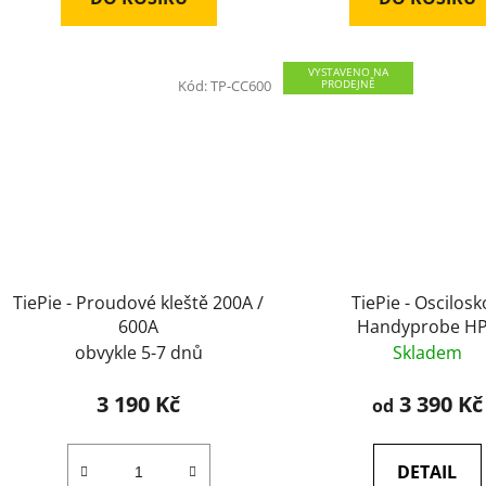
VYSTAVENO NA
Kód:
TP-CC600
PRODEJNĚ
TiePie - Proudové kleště 200A /
TiePie - Oscilos
600A
Handyprobe H
obvykle 5-7 dnů
Skladem
3 190 Kč
3 390 Kč
od
DETAIL