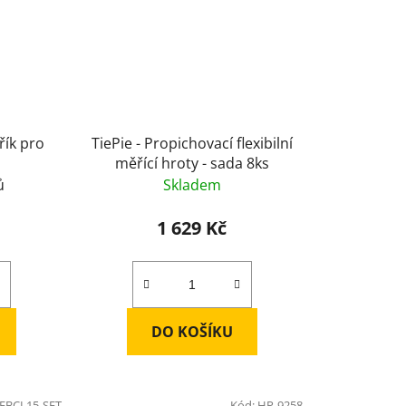
řík pro
TiePie - Propichovací flexibilní
měřící hroty - sada 8ks
ů
Skladem
1 629 Kč
DO KOŠÍKU
-FBCL15-SET
Kód:
HP-9258