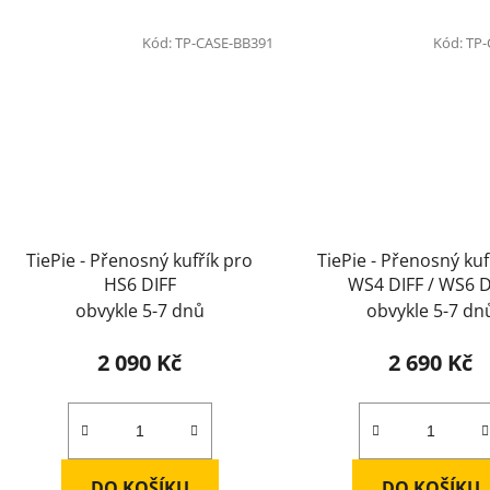
Kód:
TP-CASE-BB391
Kód:
TP-
TiePie - Přenosný kufřík pro
TiePie - Přenosný kuf
HS6 DIFF
WS4 DIFF / WS6 D
obvykle 5-7 dnů
obvykle 5-7 dn
2 090 Kč
2 690 Kč
DO KOŠÍKU
DO KOŠÍKU