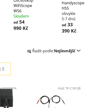
Osciloskop
Handyscope
WiFiScope
HS5
WS6
obvykle
Skladem
5-7 dnů
54
od
33
od
990 Kč
390 Kč
Ř
Řadit podle:
Nejlevnější
a
z
e
R
n
í
p
-120200SPA
Kód:
TP-C1812B
r
o
d