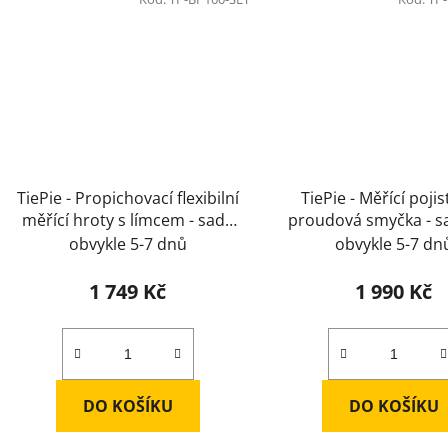
TiePie - Propichovací flexibilní
TiePie - Měřící poji
měřící hroty s límcem - sada
proudová smyčka - s
8ks
obvykle 5-7 dnů
obvykle 5-7 dn
1 749 Kč
1 990 Kč
DO KOŠÍKU
DO KOŠÍKU