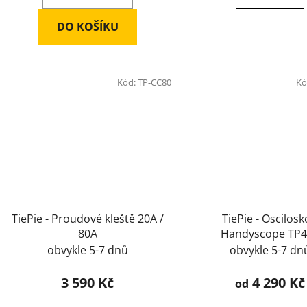
DO KOŠÍKU
Kód:
TP-CC80
Kó
TiePie - Proudové kleště 20A /
TiePie - Oscilos
80A
Handyscope TP4
obvykle 5-7 dnů
obvykle 5-7 dn
3 590 Kč
4 290 Kč
od