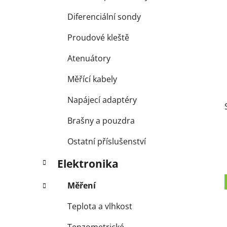
i
n
e
n
Diferenciální sondy
í
Proudové kleště
p
a
Atenuátory
n
Měřící kabely
e
l
Napájecí adaptéry
Brašny a pouzdra
Ostatní příslušenství
Elektronika
Měření
Teplota a vlhkost